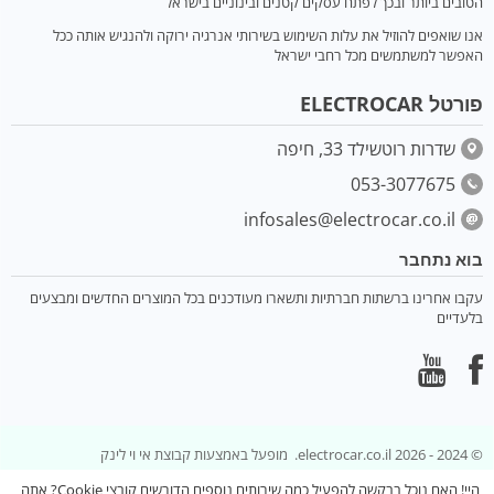
הטובים ביותר ובכך לפתח עסקים קטנים ובינוניים בישראל
אנו שואפים להוזיל את עלות השימוש בשירותי אנרגיה ירוקה ולהנגיש אותה ככל
האפשר למשתמשים מכל רחבי ישראל
פורטל ELECTROCAR
שדרות רוטשילד 33, חיפה
053-3077675
infosales@electrocar.co.il
בוא נתחבר
עקבו אחרינו ברשתות חברתיות ותשארו מעודכנים בכל המוצרים החדשים ומבצעים
בלעדיים
© 2024 - 2026 electrocar.co.il. מופעל באמצעות קבוצת אי וי לינק
היי! האם נוכל בבקשה להפעיל כמה שירותים נוספים הדורשים קובצי Cookie? אתה