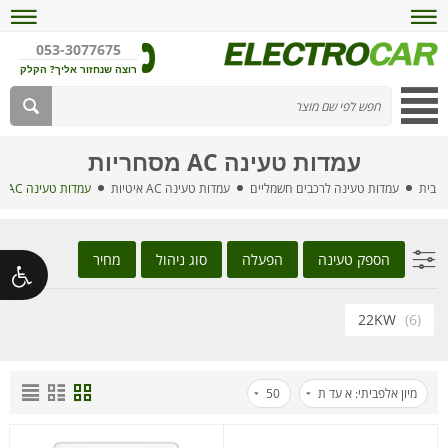
053-3077675
רוצה שנחזור אליך? הקלק
עמדות טעינה AC מסחריות
בית
עמדות טעינה לרכבים חשמליים
עמדות טעינה AC איטיות
עמדות טעינה AC מסחריות
הספק טעינה
הפעלה
סוג ניהול
מחיר
22KW
(6)
מיון אלפביתי: א עד ת
50