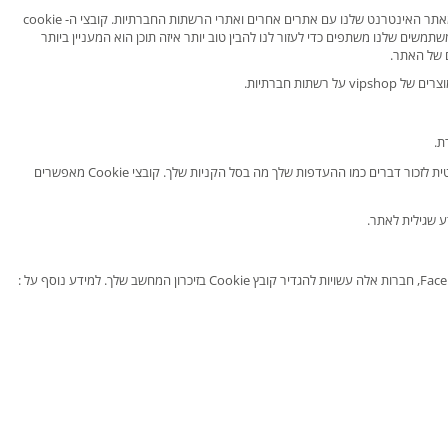
פונקציונליות שתף שיתוף מאפשרת ללקוחות לשתף תוכן, מוצרים ודפי אינטרנט מאתר האינטרנט שלנו עם אתרים אחרים ואתרי הרשתות החברתיות. קובצי ה- cookie
ים שלנו משתפים כדי לעזור לנו להבין טוב יותר איזה תוכן הוא המעניין ביותר
ם של האתר.
הדפדפן שלך ניגש לקובץ ה- cookie רק כשאתה מבקר באתר שיצר אותו. זה עוזר להקל על הניווט שלך על ידי כניסה אוטומטית לזכור דברים כמו ההעדפות שלך מה בסל הקניות שלך. קובצי Cookie מאפשרים