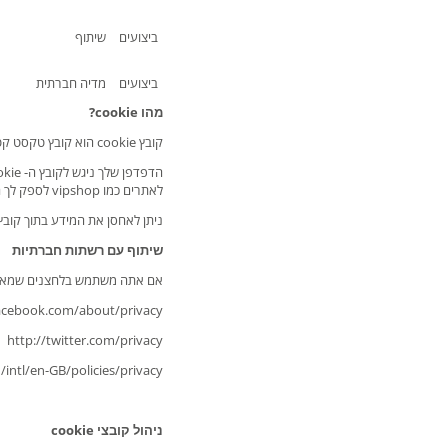
ביצועים
שיתוף
ביצועים
מדיה חברתית
מהו cookie?
קובץ cookie הוא קובץ טקסט קטן אשר מוריד ומאוחסן במחשב או בהתקן הנייד שלך על ידי אתרי אינטרנט שבו אתה מבקרת.
לאתרים כמו vipshop לספק לך חווית קניות מותאמת אישית.
ניתן לאחסן את המידע בתוך קובץ Cookie נתון רק באמצעות האתר שיצר אותו, וקובצי Cookie מוגבלים לתקשורת רק למידע שגילית ל
שיתוף עם רשתות חברתיות
אם אתה משתמש בלחצנים שמאפשרים לך לשתף מוצרים ותוכן עם ח
acebook.com/about/privacy/
http://twitter.com/privacy
ntl/en-GB/policies/privacy/
ניהול קובצי cookie