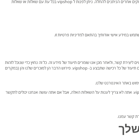
שלך כדי לתמוך ולשפר את הקשר שלנו איתך. אנו משתפים את המידע האישי שלך רק בהתאם לחוק הגנת הנתונים 1998 וחוקים אחרים הניתנים להחלה. ניתן לפנות ל vipshop בכל עת עם שאלות או שאלות
כתובת הדואר ופרטים ליצירת קשר, ולאחר מכן אנו שומרים תיעוד של מידע זה. כל זה נחוץ כדי שנוכל לזהות
אותך כלקוח רשום, להעביר את הפרטים הנכונים עם ההזמנה שלך, ולוודא שאתה מרוצה מהשירות שאתה מקבל. אנו שומרים תיעוד של כל רכישה שתבצע ב- vipshop. פירוש הדבר הן למוכרים שלנו והן (במקרים
ימוש באתר האינטרנט שלנו.
כמו כן נשאל אותך שאלות בעת ההרשמה, ומעת לעת בדוא"ל, שיספק לנו מידע שישמש לשיפור חוויית הקנייה שלך ב- vipshop. אתה לא צריך לענות על השאלות האלה, אבל אם אתה עושה אנחנו יכולים לתקשר
רת קשר עמנו.
שלך