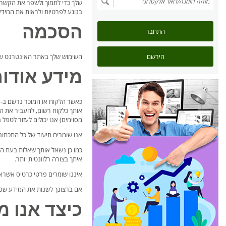
בנוגע לפרטיות ולראות את המידע
הסכמה
התחבר
הירשם
השימוש שלך באתר האינטרנט של electrocar.co.il וכל גילוי של מידע אישי באמצעות האתר מסמל את הסכמתך לאסוף ולשתמש במידע אישי אודותיך בהתאם למדיניות 
מידע אודות
מסוימים) אנו יכולים לעזור לטפל
אנו שומרים תיעוד של כל התכתוב
איתך בצורה רלוונטית יותר.
איננו שומרים פרטי כרטיס אשראי
אם ברצונך לשנות את המידע שסיפ
כיצד אנו 