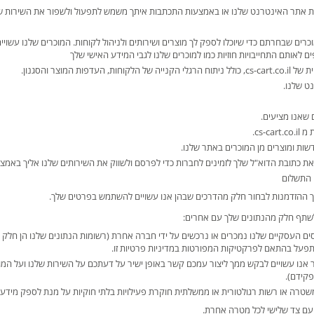
 אתר האינטרנט שלנו או באמצעות התכתבות איתך משמש לתפעול ולשפור את השירות שאנ
רים שבחרתם כדי שיוכלו לספק לך מוצרים ושירותים ולניהול לקוחות. המוכרים שלנו עשו
 לאותם התחייבויות חוזיות כמו למוכרים שלנו לגבי המידע האישי שלך
דפות המוצר והסגנון.
ט שלנו.
 שאנו מציעים.
cs-c.
ות ומוצרים מן המוכרים באתר שלנו.
ת כתובת הדוא"ל שלך לזמינים לחברות כדי לפרסם ולשווק את השירותים שלנו אליך באמצעות פל
 התשלום
 ההזדמנות לבחור חלק מהדרכים שבהן אנו עשויים להשתמש בפרטים שלך.
לשתף חלק מהנתונים שלך עם אחרים:
ם העסקיים שלנו נמכרים או נרכשים על ידי חברה אחרת (רשומות הנתונים שלנו הן חלק 
על בהתאם לפרקטיקות המפורטות במדיניות פרטיות זו.
 אנו עשויים לבקש ממך ליצור עמכם קשר באופן ישיר על דעתכם על השירות שלנו ועל המו
קידם).
טרה או רשות רגולטורית או ממשלתית חוקרת פעילויות בלתי חוקיות על מנת לספק מידע 
עם צד שלישי לכל מטרה אחרת.