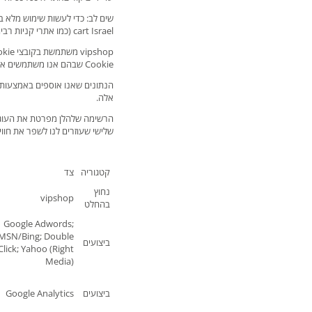
cart Israel (כמו אתרי קניות רבים אחרים) לא יפעל כאשר קובצי Cookie חסומים.
Cookie שבהם אנו משתמשים אינם שומרים מידע רגיש כגון שמך, כתובתך או פרטי התשלום שלך והם אינם יכולים להזיק למחשב שלך.
הנתונים שאנו אוספים באמצעות ע
אלה.
שלישי שעוזרים לנו לשפר את חווי
קטגוריה
צד
נחוץ
vipshop
בהחלט
Google Adwords;
MSN/Bing; Double
ביצועים
Click; Yahoo (Right
Media)
ביצועים
Google Analytics