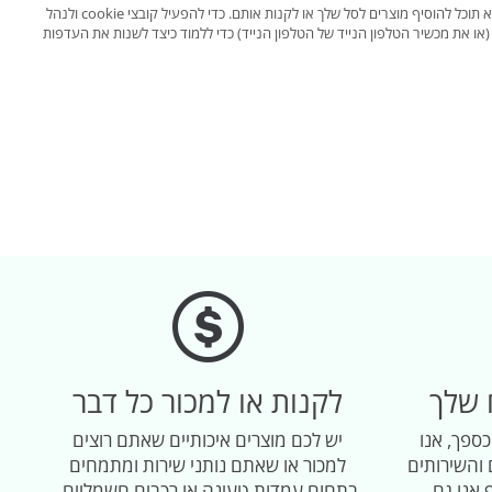
אם קובצי cookie אינם מופעלים במחשב שלך, המשמעות היא שחווית הקנייה באתר שלך תהיה מוגבלת לגלישה ולחקירה; לא תוכל להוסיף מוצרים לסל שלך או לקנות אותם. כדי להפעיל קובצי cookie ולנהל
ו את מכשיר הטלפון הנייד של הטלפון הנייד) כדי ללמוד כיצד לשנות את העדפות
 שלך
לקנות או למכור כל דבר
כספך, אנו
יש לכם מוצרים איכותיים שאתם רוצים
והשירותים
למכור או שאתם נותני שירות ומתמחים
 אנו גם
בתחום עמדות טעינה או רכבים חשמליים,