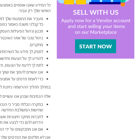
כל המידע שאנו אוספים באמצעות
האישי שלך רק עבור:
מעביר את ההזמנות שלך למוכ
כל קבלני משנה כאמור כפופים
תכנון וניהול הפעילות העסקית של cs-cart.co.il, כולל ניתוח הרגלי הקנייה של הלקוחות, הע
ניהול טכני של אתר האינטרנ
מחקרים.
לספק לך מידע על השירותים
להודיע לך על הצעות וחדשות מ art.co.il
לתת לך לדעת על הצעות, חדש
אנו עשויים להפוך את שמך וא
כדי לאמת פרטים על אמצעי
במהלך תהליך ההרשמה ניתנת לך
אלה הנסיבות שבהן אנו עשויים 
במקרה הבלתי סביר כי הנכסי
שהישות המשולבת החדשה תפ
לחברות מחקר חיצוניות אשר
הדרוש להם כדי לבצע את תפ
אם אנו מתבקשים על ידי המש
אנו לא חולקים את הפרטים שלך 