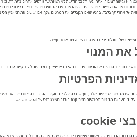
היא נגישה לציבור, אתה עשוי לקבל הודעות לא רצויות של גורמים אחרים בתמורה. זכור
להתכתבות אם אתה משתף מחשב עם מישהו אחר או משתמש במחשב במקום ציבורי כמו ספרי
את על אחריותך בלבד. ברגע שאנו מקבלים את הפרטים שלך, אנו עושים את המאמץ הטוב
אישיים שלך או למדיניות הפרטיות שלנו, צור איתנו קשר.
 את המנוי
דוא"ל נוספות, הודעות או הודעות אחרות מאיתנו או שאינך רוצה עוד ליצור קשר עם חברו
דיניות הפרטיות
ות את מדיניות הפרטיות שלנו, תוך שמירה על כל החוקים וההנחיות הרלוונטיים. אנו נעשה
ל ידי העלאת מדיניות הפרטיות המתוקנת באתר האינטרנט של cs-cart.co.il.
cooki
Coo, אתה מסכים ל- vipshop באמצעות עוגיות למטרות המפורטות להלן על מנת לספק לך חוויית קניות מתפקדת במלואה.