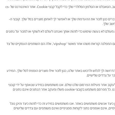
שים לב: כדי לעשות שימוש מלא ב- vipshop ולהפיק תועלת מתכונות מותאמות אישית מסוימות, יהיה עליך להגדיר את המחשב, הטאבלט או הטלפון הסלולרי שלך כדי לקבל קבצי Cookie. אתר האינטרנט של cs-
נוכל לעשות דברים כגון לזכור את ההעדפות שלך או לאפשר לך לאחסן מוצרים בסל שלך. קובצי ה-
 מעולם לא נעשה שימוש כדי לזהות אותך ואנחנו לעולם לא לשתף או למכור על נתונים
הרשימה שלהלן מפרטת את העוגיות הנמצאות בשימוש ב- cs-cart. יש לנו מתאר מי קובע את העוגיות האלה ואת מטרתם. אם המפלגה קוראת משהו אחר מאשר 'vipshop', אלה הם השותפים העסקיים של צד
יונליות הבסיסית הדרושה לך לגלוש ולרכוש באתר שלנו, כגון לזכור אילו מוצרים הוספת לסל שלך. המידע
ר על צדדים שלישיים.
Google Adwords,  משתמשים עוגיות כדי לעקוב אחר פעילות הפרסום שלנו שילם. אנו משתמשים במידע שנאסף על ידי קובצי
Cookie אלה כדי לעזור לנו לקבוע היכן המודעות שלנו יהיו היעילות ביותר באינטרנט. כל מפרסם משתמש בקובצי cookie משלו ומעקב אחר הנתונים אינם נתונים
וף נתונים שעוזרים לנו להבין כיצד אנשים משתמשים באתר. אנו משתמשים במידע זה כדי לזהות כיצד והיכן נוכל
הנתונים שנאספו באמצעות קובצי cookie אלה הם אנונימיים, אינם אוספים נתוני לקוחות ספציפיים ואינם משותפים עם צדדים שלישיים