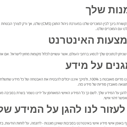
מנות שלך
אנו עשויים לסקור ולחקור את התקשורת בינך לבין המוכר
ו עם המוכרים שלנו..
מצעות האינטרנט
שלך לנסוע ברחבי העולם, אשר עשויים לכלול מקומות מחוץ לישראל. אם אתה מבקר או קונה ב- cs-cart Israel, אתה מסכים ומסמיך 
גנים על מידע
אתם מכירים בכך שהאינטרנט אינו מדיום מאובטח ב 100%, ולפיכך איננו יכולים להבטיח
וצאה מאובדן סודיות של מידע כזה.
י להגן על המידע שלך. לשם כך כל המידע האישי המאוחסן על ידינו נשמר בשרת בסביבה מאו
שר זיהוי אישי.
לעזור לנו להגן על המידע של
באופן אישי מידע אישי באינטרנט בסביבות שאינן מוגנות - לדוגמה, על לוחות הודעות, בדוא