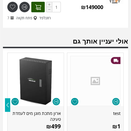
+
₪
149000
−
רוזנלפד
פתח תקווה
7
אולי יעניין אותך גם
test
ארון מתכת מוגן מים לעמדת
א
טעינה
ט
60
0
₪
499
₪
1