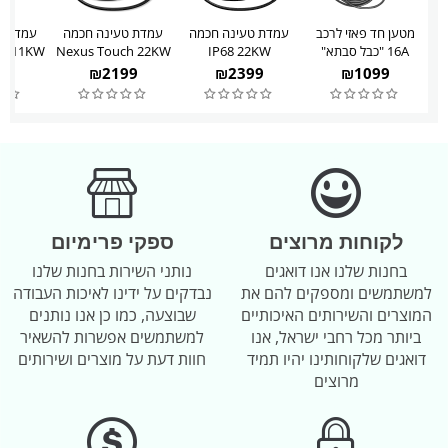
מטען חד פאזי לרכב
עמדת טעינה חכמה
עמדת טעינה חכמה
עמדת ט
16A "כבל סבתא"
IP68 22KW
Nexus Touch 22KW
ch 11KW
99
₪
2199
₪
2399
₪
1099
לקוחות מרוצים
ספקי פרימיום
בחנות שלנו אנו דואגים
נותני השירות בחנות שלנו
למשתמשים ומספקים להם את
נבדקים על ידינו לאיכות העבודה
המוצרים והשירותים האיכותיים
שבוצעה, כמו כן אנו נותנים
ביותר מכל רחבי ישראל, אנו
למשתמשים אפשרות להשאיר
דואגים שלקוחותינו יהיו תמיד
חוות דעת על מוצרים ושירותים
מרוצים