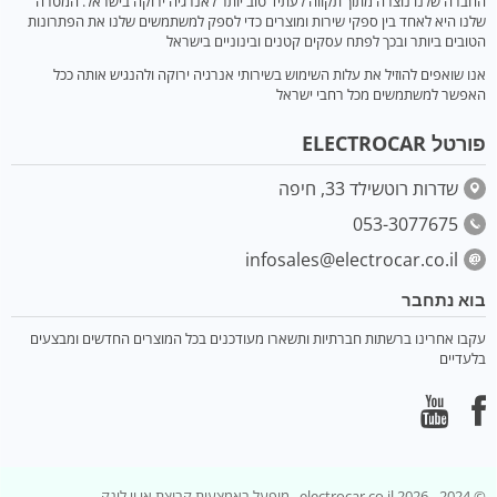
החברה שלנו נוצרה מתוך תקווה לעתיד טוב יותר לאנרגיה ירוקה בישראל. המטרה
שלנו היא לאחד בין ספקי שירות ומוצרים כדי לספק למשתמשים שלנו את הפתרונות
הטובים ביותר ובכך לפתח עסקים קטנים ובינוניים בישראל
אנו שואפים להוזיל את עלות השימוש בשירותי אנרגיה ירוקה ולהנגיש אותה ככל
האפשר למשתמשים מכל רחבי ישראל
פורטל ELECTROCAR
שדרות רוטשילד 33, חיפה
053-3077675
infosales@electrocar.co.il
בוא נתחבר
עקבו אחרינו ברשתות חברתיות ותשארו מעודכנים בכל המוצרים החדשים ומבצעים
בלעדיים
© 2024 - 2026 electrocar.co.il. מופעל באמצעות קבוצת אי וי לינק